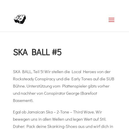
+4366488922001
office@struttinbeats.org
SKA BALL #5
SKA BALL, Teil 5! Wir stellen die Local Heroes von der
Rocksteady Conspiracy und die Early Tones auf die SUB
Bühne. Unterstützung vom Plattenspieler gibts vorher
und nachher von Conspirator George (Barefoot
Basement).
Egal ob Jamaican Ska – 2-Tone – Third Wave. Wir
bewegen uns in allen Wellen und legen Wert auf Stil.
Daher: Pack deine Skanking-Shoes aus und wirf dich in