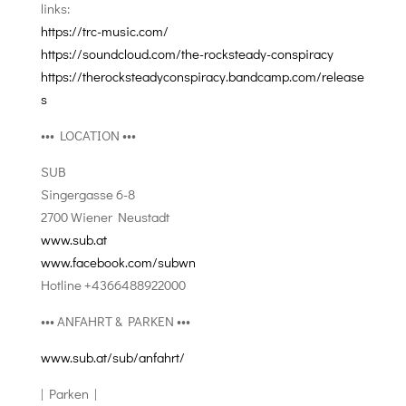
links:
https://trc-music.com/
https://soundcloud.com/the-rocksteady-conspiracy
https://therocksteadyconspiracy.bandcamp.com/release
s
••• LOCATION •••
SUB
Singergasse 6-8
2700 Wiener Neustadt
www.sub.at
www.facebook.com/subwn
Hotline +4366488922000
••• ANFAHRT & PARKEN •••
www.sub.at/sub/anfahrt/
| Parken |