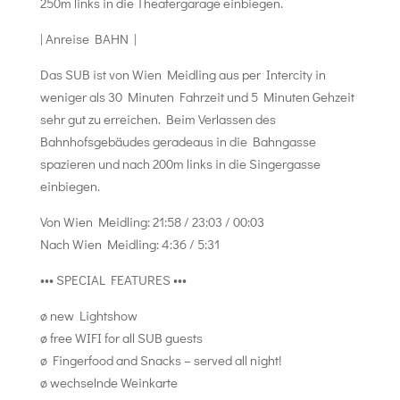
250m links in die Theatergarage einbiegen.
| Anreise BAHN |
Das SUB ist von Wien Meidling aus per Intercity in
weniger als 30 Minuten Fahrzeit und 5 Minuten Gehzeit
sehr gut zu erreichen. Beim Verlassen des
Bahnhofsgebäudes geradeaus in die Bahngasse
spazieren und nach 200m links in die Singergasse
einbiegen.
Von Wien Meidling: 21:58 / 23:03 / 00:03
Nach Wien Meidling: 4:36 / 5:31
••• SPECIAL FEATURES •••
ø new Lightshow
ø free WIFI for all SUB guests
ø Fingerfood and Snacks – served all night!
ø wechselnde Weinkarte