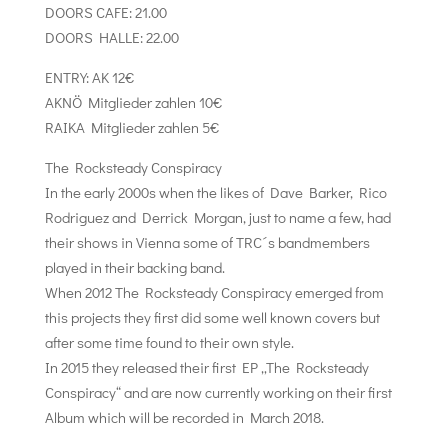
DOORS CAFE: 21.00
DOORS HALLE: 22.00
ENTRY: AK 12€
AKNÖ Mitglieder zahlen 10€
RAIKA Mitglieder zahlen 5€
The Rocksteady Conspiracy
In the early 2000s when the likes of Dave Barker, Rico
Rodriguez and Derrick Morgan, just to name a few, had
their shows in Vienna some of TRC´s bandmembers
played in their backing band.
When 2012 The Rocksteady Conspiracy emerged from
this projects they first did some well known covers but
after some time found to their own style.
In 2015 they released their first EP „The Rocksteady
Conspiracy“ and are now currently working on their first
Album which will be recorded in March 2018.