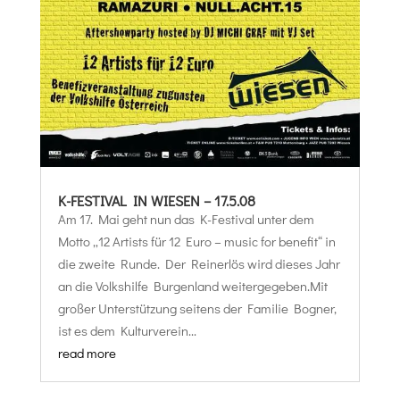
K-FESTIVAL IN WIESEN – 17.5.08
Am 17. Mai geht nun das K-Festival unter dem
Motto „12 Artists für 12 Euro – music for benefit“ in
die zweite Runde. Der Reinerlös wird dieses Jahr
an die Volkshilfe Burgenland weitergegeben.Mit
großer Unterstützung seitens der Familie Bogner,
ist es dem Kulturverein...
read more