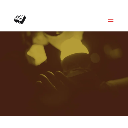
+4366488922001
office@struttinbeats.org