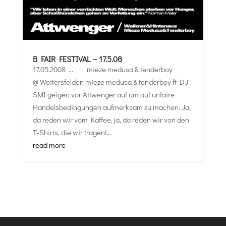
B FAIR FESTIVAL – 17.5.08
17.05.2008 ... mieze medusa & tenderboy
@ Weitersfelden mieze medusa & tenderboy ft DJ
SMI geigen vor Attwenger auf um auf unfaire
Handelsbedingungen aufmerksam zu machen. Ja,
da reden wir vom Kaffee, ja, da reden wir von den
T-Shirts, die wir tragen!...
read more