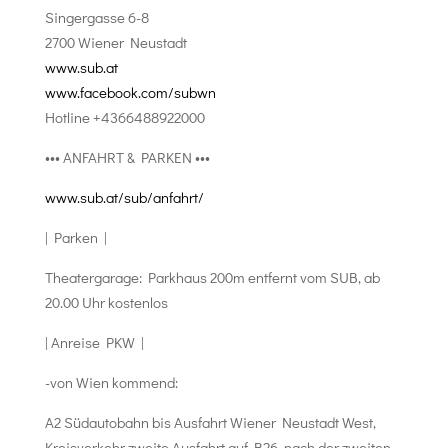
Singergasse 6-8
2700 Wiener Neustadt
www.sub.at
www.facebook.com/subwn
Hotline +4366488922000
••• ANFAHRT & PARKEN •••
www.sub.at/sub/anfahrt/
| Parken |
Theatergarage: Parkhaus 200m entfernt vom SUB, ab
20.00 Uhr kostenlos
| Anreise PKW |
-von Wien kommend:
A2 Südautobahn bis Ausfahrt Wiener Neustadt West,
Kreisverkehr zweite Ausfahrt auf B26, nach der zweiten