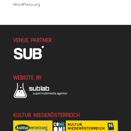
WordPress.org
VENUE PARTNER
WEBSITE BY
KULTUR NIEDERÖSTERREICH