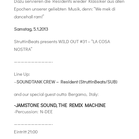
Dazu servieren die Residents wieder Klassiker aus allen
Epochen unserer geliebten Musik, denn: “We mek di
dancehall ram!”
Samstag, 5.1.2013
StruttinBeats presents WILD OUT #31 – “LA COSA
NOSTRA”
———————————-
Line Up:
–
SOUNDTANK CREW – Resident (StruttinBeats/SUB)
and our special guest outta Bergamo, Italy:
-JAMSTONE SOUND, THE REMIX MACHINE
-Percussion: N-DEE
———————————-
Eintritt 21:00