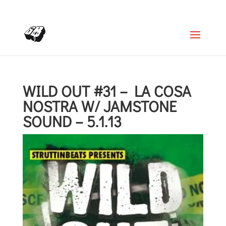
+4366488922001
office@struttinbeats.org
WILD OUT #31 – LA COSA
NOSTRA W/ JAMSTONE
SOUND – 5.1.13