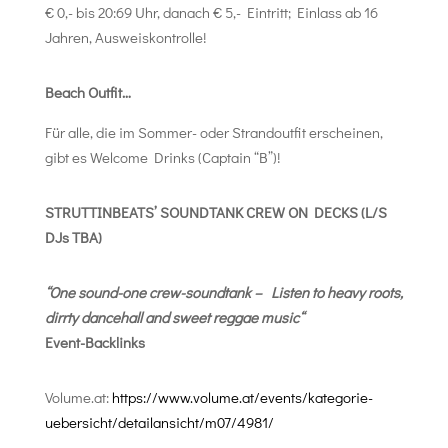
€ 0,- bis 20:69 Uhr, danach € 5,- Eintritt; Einlass ab 16
Jahren, Ausweiskontrolle!
Beach Outfit…
Für alle, die im Sommer- oder Strandoutfit erscheinen,
gibt es Welcome Drinks (Captain “B”)!
STRUTTINBEATS’ SOUNDTANK CREW ON DECKS (L/S
DJs TBA)
“One sound-one crew-soundtank –
Listen to heavy roots,
dirrty dancehall and sweet reggae music
“
Event-Backlinks
Volume.at:
https://www.volume.at/events/kategorie-
uebersicht/detailansicht/m07/4981/