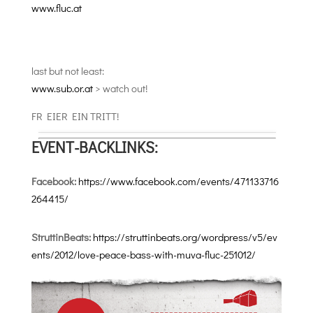
www.fluc.at
last but not least:
www.sub.or.at
> watch out!
FR EIER EIN TRITT!
EVENT-BACKLINKS:
Facebook:
https://www.facebook.com/events/471133716
264415/
StruttinBeats:
https://struttinbeats.org/wordpress/v5/ev
ents/2012/love-peace-bass-with-muva-fluc-251012/