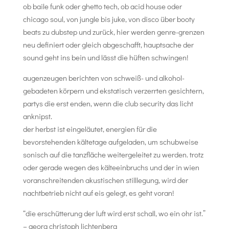
ob baile funk oder ghetto tech, ob acid house oder
chicago soul, von jungle bis juke, von disco über booty
beats zu dubstep und zurück, hier werden genre-grenzen
neu definiert oder gleich abgeschafft, hauptsache der
sound geht ins bein und lässt die hüften schwingen!
augenzeugen berichten von schweiß- und alkohol-
gebadeten körpern und ekstatisch verzerrten gesichtern,
partys die erst enden, wenn die club security das licht
anknipst.
der herbst ist eingeläutet, energien für die
bevorstehenden kältetage aufgeladen, um schubweise
sonisch auf die tanzfläche weitergeleitet zu werden. trotz
oder gerade wegen des kälteeinbruchs und der in wien
voranschreitenden akustischen stilllegung, wird der
nachtbetrieb nicht auf eis gelegt, es geht voran!
“die erschütterung der luft wird erst schall, wo ein ohr ist.”
– georg christoph lichtenberg