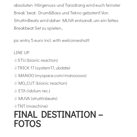
absoluten Hörgenuss und Tanzdrang wird euch feinster
Break´beat, Drum&Bass und Tekno geboten!! Von
StruttinBeats wird daher MUVA entsandt, um ein fettes
Breakbeat Set zu spielen..
ps: entry 5 euro incl. with welcomeshot!!
LINE UP
-) STU (bionic reaction)
-) TRICK 17 (system17, ubdate)
-) MANOO (myspace.com/manooooo)
-) MO_CUT (bionic reaction)
-) ETA (idolum rec.)
-) MUVA (struttinbeats)
-) TNT (maschine)
FINAL DESTINATION –
FOTOS