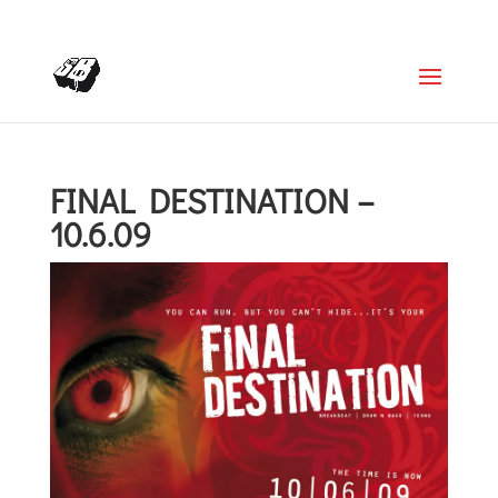
+4366488922001
office@struttinbeats.org
FINAL DESTINATION –
10.6.09