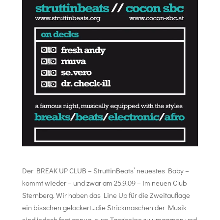
Der BREAK UP CLUB – StruttinBeats’ neuestes Baby –
kommt wieder – und zwar am 25.9.09 – im neuen Club
Sternberg. Wir haben das Line Up für die Zweitauflage
ein bisschen gelockert…die Strickmaschen der Musik
sind jedoch fest genug, eure Tanzbeine zu umgarnen und