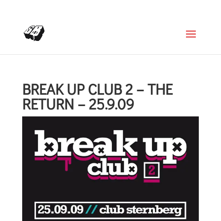
+4366488922001
office@struttinbeats.org
BREAK UP CLUB 2 – THE
RETURN – 25.9.09