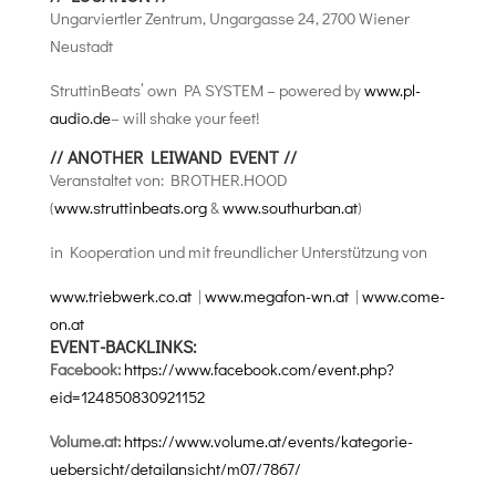
Ungarviertler Zentrum, Ungargasse 24, 2700 Wiener
Neustadt
StruttinBeats’ own PA SYSTEM – powered by
www.pl-
audio.de
– will shake your feet!
// ANOTHER LEIWAND EVENT //
Veranstaltet von: BROTHER.HOOD
(
www.struttinbeats.org
&
www.southurban.at
)
in Kooperation und mit freundlicher Unterstützung von
www.triebwerk.co.at
|
www.megafon-wn.at
|
www.come-
on.at
EVENT-BACKLINKS:
Facebook:
https://www.facebook.com/event.php?
eid=124850830921152
Volume.at:
https://www.volume.at/events/kategorie-
uebersicht/detailansicht/m07/7867/