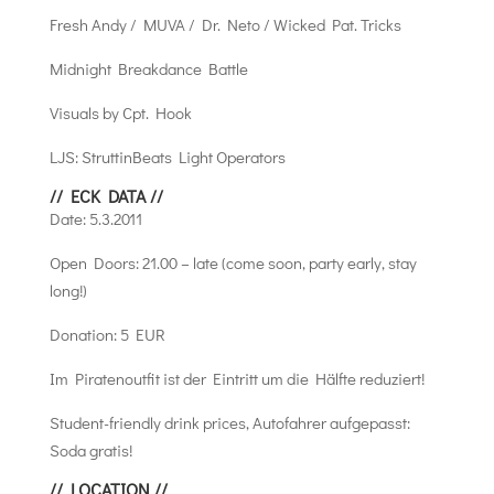
Fresh Andy / MUVA / Dr. Neto / Wicked Pat. Tricks
Midnight Breakdance Battle
Visuals by Cpt. Hook
LJS: StruttinBeats Light Operators
// ECK DATA //
Date: 5.3.2011
Open Doors: 21.00 – late (come soon, party early, stay
long!)
Donation: 5 EUR
Im Piratenoutfit ist der Eintritt um die Hälfte reduziert!
Student-friendly drink prices, Autofahrer aufgepasst:
Soda gratis!
// LOCATION //