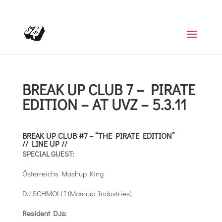
+4366488922001
office@struttinbeats.org
BREAK UP CLUB 7 – PIRATE
EDITION – AT UVZ – 5.3.11
BREAK UP CLUB #7 – “THE PIRATE EDITION”
// LINE UP //
SPECIAL GUEST:
Österreichs Mashup King
DJ SCHMOLLI (Mashup Industries)
Resident DJs: