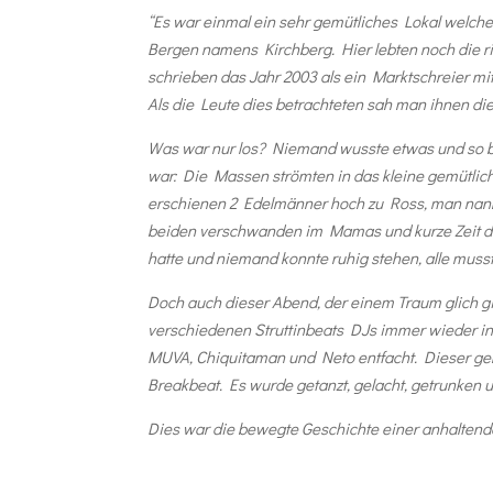
“Es war einmal ein sehr gemütliches Lokal welche
Bergen namens Kirchberg. Hier lebten noch die ri
schrieben das Jahr 2003 als ein Marktschreier mit 
Als die Leute dies betrachteten sah man ihnen di
Was war nur los? Niemand wusste etwas und so bl
war: Die Massen strömten in das kleine gemütlich
erschienen 2 Edelmänner hoch zu Ross, man nannt
beiden verschwanden im Mamas und kurze Zeit dar
hatte und niemand konnte ruhig stehen, alle mus
Doch auch dieser Abend, der einem Traum glich gi
verschiedenen Struttinbeats DJs immer wieder in
MUVA, Chiquitaman und Neto entfacht. Dieser ge
Breakbeat. Es wurde getanzt, gelacht, getrunken 
Dies war die bewegte Geschichte einer anhaltenden