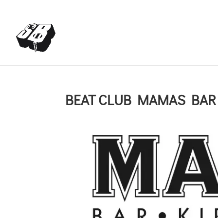
+4366488922001
office@struttinbeats.org
BEAT CLUB MAMAS BAR 1