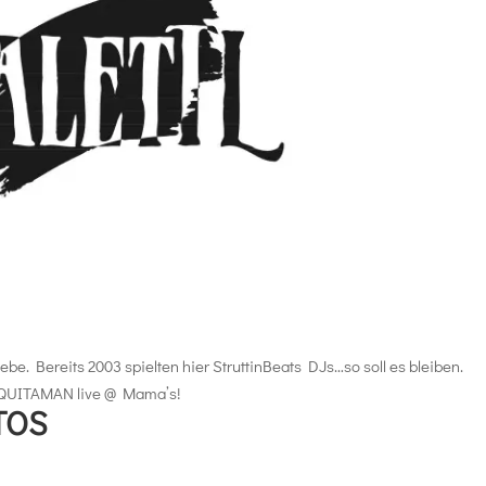
be. Bereits 2003 spielten hier StruttinBeats DJs…so soll es bleiben.
IQUITAMAN live @ Mama’s!
TOS