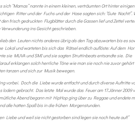
s sich “Mamas” nannte in einem kleinen, verträumten Ort hinter einigen
chtigen Ritter und der Fuchs und der Hase sagten sich: “Gute Nacht!”. 
den frisch gedruckten Flugblätter durch die Gassen lief und Zettel vertei
e Verwunderung ins Gesicht geschrieben.
ieb den Leuten nichts anderes übrig als den Tag abzuwarten bis es so
e Lokal und warteten bis sich das Rätsel endlich auflöste: Auf dem Hor
e sie MUVA und SMI und sie sagten Struttinbeats entsandte sie. Die
auf erklangen solch herrliche Töne wie man sie noch nie zuvor gehört
sten tanzen und sich zur Musik bewegen.
ng vorbei. Doch die Liebe wurde entfacht und durch diverse Auftritte v
s lodern gebracht. Das letzte Mal wurde das Feuer am 17.Jänner 2009 
mütliche Abend begann mit HipHop ging über zu Reggae und endete m
und alle hatten Spaß bis in die frühen Morgenstunden.
 Liebe und weil sie nicht gestorben sind legen sie noch heute auf!”