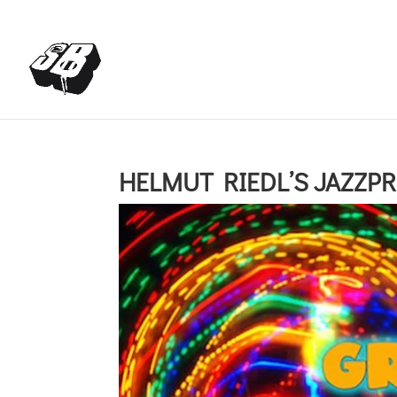
+4366488922001
office@struttinbeats.org
HELMUT RIEDL’S JAZZPR