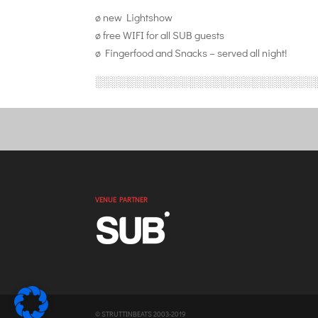
ø new Lightshow
ø free WIFI for all SUB guests
ø Fingerfood and Snacks – served all night!
░░░░░░░░░░░░░░░░░░░░░░░░░░
░░
VENUE PARTNER
© STRUTTINBEATS 2003-2019