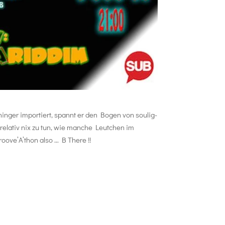
inger importiert, spannt er den Bogen von soulig-
relativ nix zu tun, wie manche Leutchen im
oove’A’thon also … B There !!