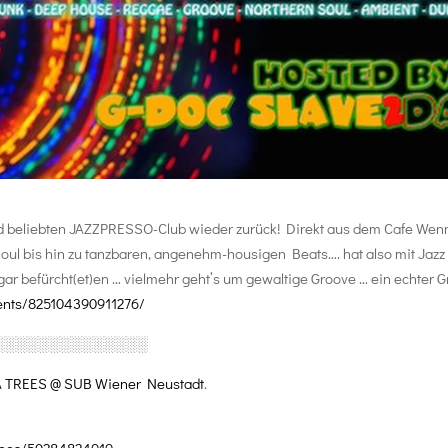
nd beliebten JAZZPRESSO-Club wieder zurück! Direkt aus dem Cafe Wenn
l bis hin zu tanzbaren, angenehm-housigen Beats…. hat also mit Jazz 
r befürcht(et)en … vielmehr geht’s um gewaltige Groove … ein echter Gr
ents/825104390911276/
░░░░░░░░░░░░░░
A TREES @ SUB Wiener Neustadt
.