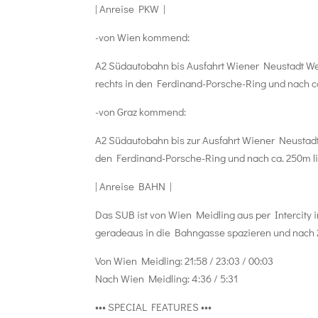
| Anreise PKW |
-von Wien kommend:
A2 Südautobahn bis Ausfahrt Wiener Neustadt West
rechts in den Ferdinand-Porsche-Ring und nach ca
-von Graz kommend:
A2 Südautobahn bis zur Ausfahrt Wiener Neustadt 
den Ferdinand-Porsche-Ring und nach ca. 250m li
| Anreise BAHN |
Das SUB ist von Wien Meidling aus per Intercity
geradeaus in die Bahngasse spazieren und nach 2
Von Wien Meidling: 21:58 / 23:03 / 00:03
Nach Wien Meidling: 4:36 / 5:31
••• SPECIAL FEATURES •••