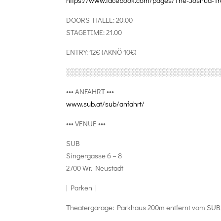
https://www.facebook.com/
pages/The-Joshua-Tr
DOORS HALLE: 20.00
STAGETIME: 21.00
ENTRY: 12€ (AKNÖ 10€)
░░░░░░░░░░░░░░░░░░░░░░░░░░
░░
••• ANFAHRT •••
www.sub.at/sub/anfahrt/
••• VENUE •••
SUB
Singergasse 6 – 8
2700 Wr. Neustadt
| Parken |
Theatergarage: Parkhaus 200m entfernt vom SUB,