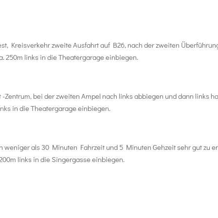
, Kreisverkehr zweite Ausfahrt auf B26, nach der zweiten Überführung 
. 250m links in die Theatergarage einbiegen.
-Zentrum, bei der zweiten Ampel nach links abbiegen und dann links hal
nks in die Theatergarage einbiegen.
 in weniger als 30 Minuten Fahrzeit und 5 Minuten Gehzeit sehr gut z
00m links in die Singergasse einbiegen.